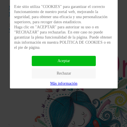
Este sitio utiliza "COOKIES" para garantizar el correcto
Montessorízate. Criar siguiendo los principios
funcionamiento de nuestro portal web, mejorando la
Montessori
seguridad, para obtener una eficacia y una personalización
superiores, para recoger datos estadísticos.
19,95 €
Haga clic en "ACEPTAR" para autorizar su uso o en
Ver Detalles
“RECHAZAR” para rechazarlas. En este caso no puede
garantizar la plena funcionalidad de la página. Puede obtener
más información en nuestra POLÍTICA DE COOKIES o en
el pie de página.
Aceptar
Rechazar
Más información