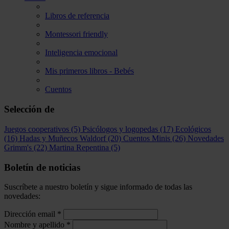
Libros de referencia
Montessori friendly
Inteligencia emocional
Mis primeros libros - Bebés
Cuentos
Selección de
Juegos cooperativos
(5)
Psicólogos y logopedas
(17)
Ecológicos
(16)
Hadas y Muñecos Waldorf
(20)
Cuentos Minis
(26)
Novedades
Grimm's
(22)
Martina Repentina
(5)
Boletín de noticias
Suscríbete a nuestro boletín y sigue informado de todas las
novedades:
Dirección email
*
Nombre y apellido
*