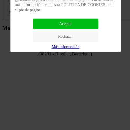
más información en nuestra POLÍTICA DE COOKIES o en
el pie de página.
Enviar
Aceptar
Mapa de Localización
Rechazar
Más información
C/ Del Sol, 13
(08291 - Ripollet, Barcelona)