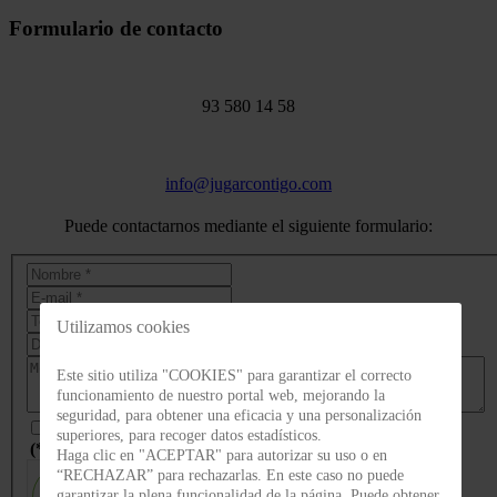
Formulario de contacto
93 580 14 58
info@jugarcontigo.com
Puede contactarnos mediante el siguiente formulario:
Utilizamos cookies
Este sitio utiliza "COOKIES" para garantizar el correcto
funcionamiento de nuestro portal web, mejorando la
seguridad, para obtener una eficacia y una personalización
Acepto las
condiciones de privacidad
superiores, para recoger datos estadísticos.
(*)
Haga clic en "ACEPTAR" para autorizar su uso o en
“RECHAZAR” para rechazarlas. En este caso no puede
garantizar la plena funcionalidad de la página. Puede obtener
No soy un robot