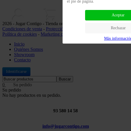
el pie de página.
Aceptar
2026 - Jugar Contigo - Tienda online de juguetes -
Nota legal
-
Rechazar
Condiciones de venta
-
Protección de datos
-
Política de privacidad
-
Política de cookies
-
Marketing online
Más informació
Inicio
Quiénes Somos
Showroom
Contacto
Identificarse
Buscar
0
Su pedido
No hay productos en su pedido.
93 580 14 58
info@jugarcontigo.com