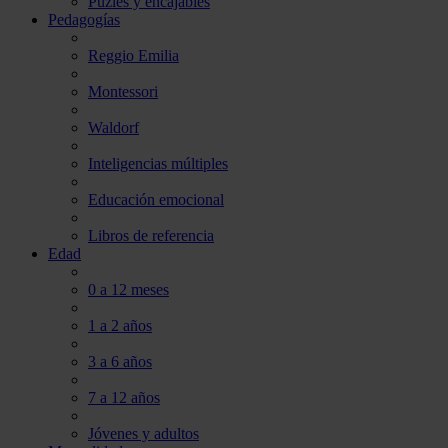
Puzles y encajables
Pedagogías
Reggio Emilia
Montessori
Waldorf
Inteligencias múltiples
Educación emocional
Libros de referencia
Edad
0 a 12 meses
1 a 2 años
3 a 6 años
7 a 12 años
Jóvenes y adultos