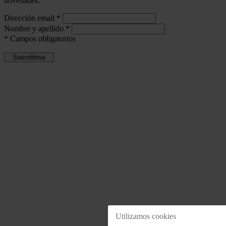
novedades:
Dirección email
*
Nombre y apellido
*
*
Campos obligatorios
Utilizamos cookies