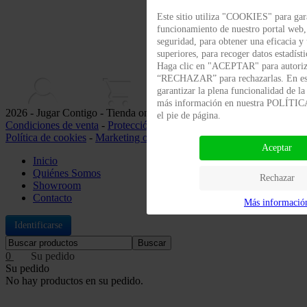
Este sitio utiliza "COOKIES" para gara
funcionamiento de nuestro portal web
seguridad, para obtener una eficacia y
superiores, para recoger datos estadísti
Haga clic en "ACEPTAR" para autoriza
“RECHAZAR” para rechazarlas. En es
garantizar la plena funcionalidad de l
más información en nuestra POLÍT
2026 - Jugar Contigo - Tienda online de juguetes -
Nota legal
-
el pie de página.
Condiciones de venta
-
Protección de datos
-
Política de privacidad
-
Política de cookies
-
Marketing online
Aceptar
Inicio
Quiénes Somos
Rechazar
Showroom
Contacto
Más informació
Identificarse
Buscar
0
Su pedido
No hay productos en su pedido.