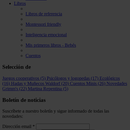
Libros
Libros de referencia
Montessori friendly
Inteligencia emocional
Mis primeros libros - Bebés
Cuentos
Selección de
Juegos cooperativos
(5)
Psicólogos y logopedas
(17)
Ecológicos
(16)
Hadas y Muñecos Waldorf
(20)
Cuentos Minis
(26)
Novedades
Grimm's
(22)
Martina Repentina
(5)
Boletín de noticias
Suscríbete a nuestro boletín y sigue informado de todas las
novedades:
Dirección email
*