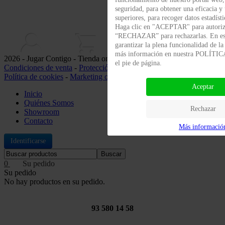
seguridad, para obtener una eficacia y
superiores, para recoger datos estadísti
Haga clic en "ACEPTAR" para autoriza
“RECHAZAR” para rechazarlas. En es
garantizar la plena funcionalidad de l
más información en nuestra POLÍT
2026 - Jugar Contigo - Tienda online de juguetes -
Nota legal
-
el pie de página.
Condiciones de venta
-
Protección de datos
-
Política de privacidad
-
Política de cookies
-
Marketing online
Aceptar
Inicio
Quiénes Somos
Rechazar
Showroom
Contacto
Más informació
Identificarse
Buscar
0
Su pedido
No hay productos en su pedido.
93 580 14 58