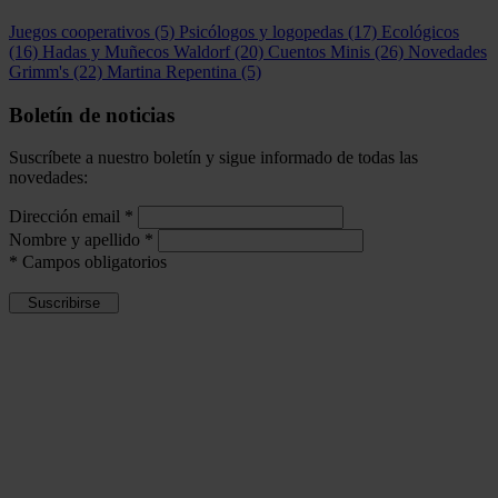
Juegos cooperativos
(5)
Psicólogos y logopedas
(17)
Ecológicos
(16)
Hadas y Muñecos Waldorf
(20)
Cuentos Minis
(26)
Novedades
Grimm's
(22)
Martina Repentina
(5)
Boletín de noticias
Suscríbete a nuestro boletín y sigue informado de todas las
novedades:
Dirección email
*
Nombre y apellido
*
*
Campos obligatorios