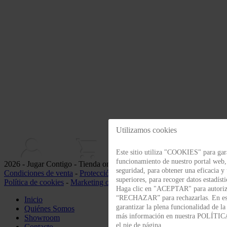
Utilizamos cookies
Este sitio utiliza "COOKIES" para gara
funcionamiento de nuestro portal web
2026 - Jugar Contigo - Tienda online de juguetes -
Nota legal
-
seguridad, para obtener una eficacia y
Condiciones de venta
-
Protección de datos
-
Política de privacidad
-
superiores, para recoger datos estadísti
Política de cookies
-
Marketing online
Haga clic en "ACEPTAR" para autoriza
“RECHAZAR” para rechazarlas. En es
Inicio
garantizar la plena funcionalidad de l
Quiénes Somos
más información en nuestra POLÍT
Showroom
el pie de página.
Contacto