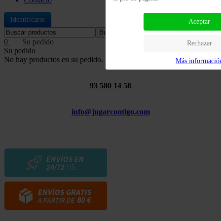
Identificarse
Aceptar
Buscar
0
Rechazar
Su pedido
No hay productos en su pedido.
Más informació
93 580 14 58
info@jugarcontigo.com