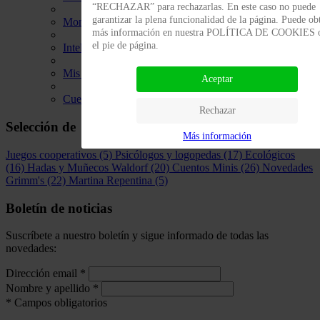
“RECHAZAR” para rechazarlas. En este caso no puede
garantizar la plena funcionalidad de la página. Puede ob
Montessori friendly
más información en nuestra POLÍTICA DE COOKIES 
el pie de página.
Inteligencia emocional
Mis primeros libros - Bebés
Aceptar
Cuentos
Rechazar
Selección de
Más información
Juegos cooperativos
(5)
Psicólogos y logopedas
(17)
Ecológicos
(16)
Hadas y Muñecos Waldorf
(20)
Cuentos Minis
(26)
Novedades
Grimm's
(22)
Martina Repentina
(5)
Boletín de noticias
Suscríbete a nuestro boletín y sigue informado de todas las
novedades:
Dirección email
*
Nombre y apellido
*
*
Campos obligatorios