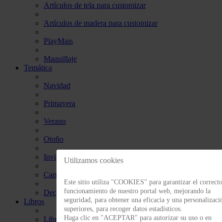
Artículos de tela para customizar
Artículos de madera para customizar
PlayMais
Maquillaje
Temática
Navidad
Primavera
Verano
Otoño
Invierno
Utilizamos cookies
Carnaval y Halloween
Este sitio utiliza "COOKIES" para garantizar el correct
funcionamiento de nuestro portal web, mejorando la
Decoración
seguridad, para obtener una eficacia y una personalizaci
Libros
superiores, para recoger datos estadísticos.
Haga clic en "ACEPTAR" para autorizar su uso o en
Libros de referencia