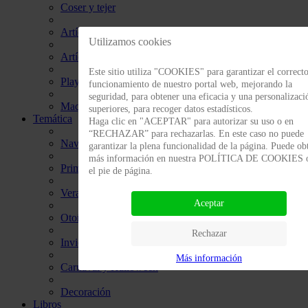
Coser y tejer
Artículos de tela para customizar
Utilizamos cookies
Artículos de madera para customizar
Este sitio utiliza "COOKIES" para garantizar el correct
PlayMais
funcionamiento de nuestro portal web, mejorando la
seguridad, para obtener una eficacia y una personalizaci
Maquillaje
superiores, para recoger datos estadísticos.
Temática
Haga clic en "ACEPTAR" para autorizar su uso o en
“RECHAZAR” para rechazarlas. En este caso no puede
Navidad
garantizar la plena funcionalidad de la página. Puede ob
más información en nuestra POLÍTICA DE COOKIES 
Primavera
el pie de página.
Verano
Aceptar
Otoño
Rechazar
Invierno
Más información
Carnaval y Halloween
Decoración
Libros