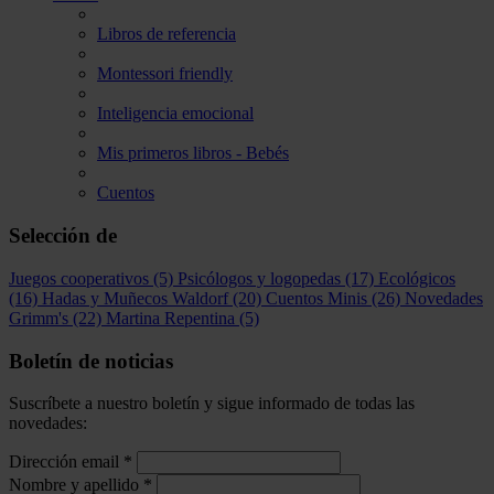
Libros de referencia
Montessori friendly
Inteligencia emocional
Mis primeros libros - Bebés
Cuentos
Selección de
Juegos cooperativos
(5)
Psicólogos y logopedas
(17)
Ecológicos
(16)
Hadas y Muñecos Waldorf
(20)
Cuentos Minis
(26)
Novedades
Grimm's
(22)
Martina Repentina
(5)
Boletín de noticias
Suscríbete a nuestro boletín y sigue informado de todas las
novedades:
Dirección email
*
Nombre y apellido
*