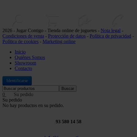
2026 - Jugar Contigo - Tienda online de juguetes -
Nota legal
-
Condiciones de venta
-
Protección de datos
-
Política de privacidad
-
Política de cookies
-
Marketing online
Inicio
Quiénes Somos
Showroom
Contacto
Identificarse
Buscar
0
Su pedido
No hay productos en su pedido.
93 580 14 58