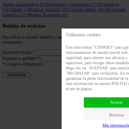
Juegos cooperativos
(5)
Psicólogos y logopedas
(17)
Ecológicos
(16)
Hadas y Muñecos Waldorf
(20)
Cuentos Minis
(26)
Novedades
Grimm's
(22)
Martina Repentina
(5)
Boletín de noticias
Utilizamos cookies
Suscríbete a nuestro boletín y sigue informado de todas las
novedades:
Este sitio utiliza "COOKIES" para gara
Dirección email
*
funcionamiento de nuestro portal web
seguridad, para obtener una eficacia y
Nombre y apellido
*
superiores, para recoger datos estadísti
*
Campos obligatorios
Haga clic en "ACEPTAR" para autoriza
“RECHAZAR” para rechazarlas. En es
garantizar la plena funcionalidad de l
más información en nuestra POLÍT
el pie de página.
Aceptar
Rechazar
Más informació