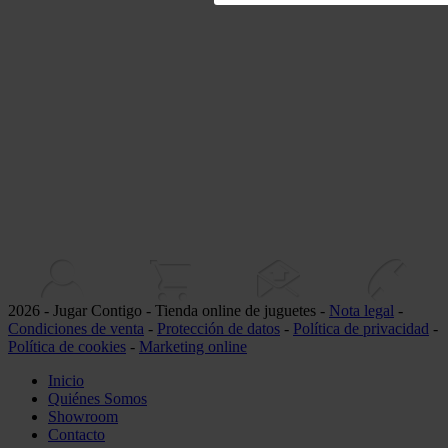
2026 - Jugar Contigo - Tienda online de juguetes -
Nota legal
-
Condiciones de venta
-
Protección de datos
-
Política de privacidad
-
Política de cookies
-
Marketing online
Inicio
Quiénes Somos
Showroom
Contacto