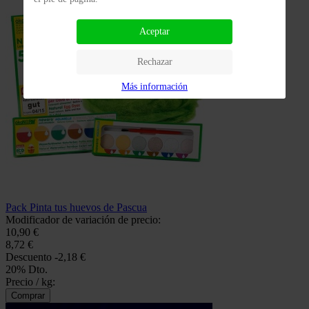
Aceptar
Rechazar
Más información
Pack Pinta tus huevos de Pascua
Modificador de variación de precio:
10,90 €
8,72 €
Descuento
-2,18 €
20% Dto.
Precio / kg: