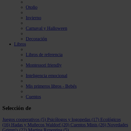
Otoño
Invierno
Carnaval y Halloween
Decoración
Libros
Libros de referencia
Montessori friendly
Inteligencia emocional
Mis primeros libros - Bebés
Cuentos
Selección de
Juegos cooperativos
(5)
Psicólogos y logopedas
(17)
Ecológicos
(16)
Hadas y Muñecos Waldorf
(20)
Cuentos Minis
(26)
Novedades
Grimm's
(22)
Martina Repentina
(5)