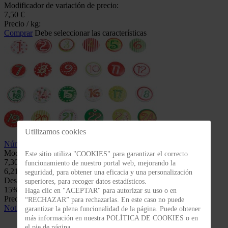
Modificador de variación de precio:
7,50 €
Precio / kg:
Comprar
Debe seleccionar las características
Utilizamos cookies
Números de madera para Adviento
Modificador de variación de precio:
Este sitio utiliza "COOKIES" para garantizar el correcto
7,30 €
funcionamiento de nuestro portal web, mejorando la
6,21 €
seguridad, para obtener una eficacia y una personalización
Descuento
-1,09 €
superiores, para recoger datos estadísticos.
15% Dto.
Haga clic en "ACEPTAR" para autorizar su uso o en
Precio / kg:
“RECHAZAR” para rechazarlas. En este caso no puede
Notificarme
garantizar la plena funcionalidad de la página. Puede obtener
más información en nuestra POLÍTICA DE COOKIES o en
el pie de página.